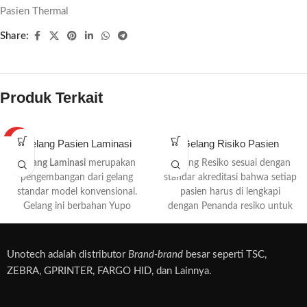
Pasien Thermal
Share:
Produk Terkait
HOT
Gelang Pasien Laminasi
Gelang Risiko Pasien
Gelang Laminasi
merupakan
Gelang Resiko sesuai dengan
pengembangan dari gelang
standar akreditasi bahwa setiap
standar model konvensional.
pasien harus di lengkapi
Gelang ini berbahan Yupo
dengan Penanda resiko untuk
Plastic Rubber 100 gr
keselamatan pasien yaitu :
(campuran plastik dan karet)
Kuning
Unotech adalah distributor
Brand-brand
besar seperti TSC,
ZEBRA, GPRINTER, FARGO HID, dan Lainnya.