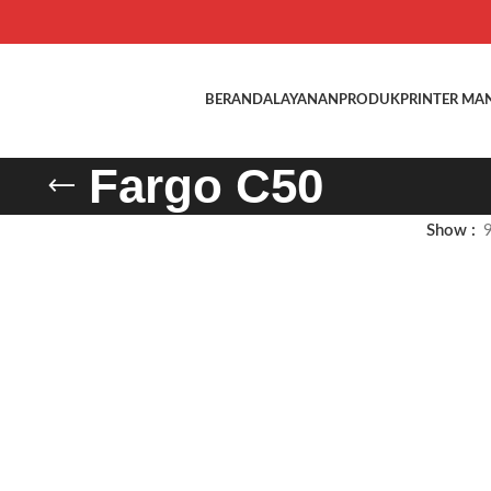
BERANDA
LAYANAN
PRODUK
PRINTER MA
Fargo C50
Show