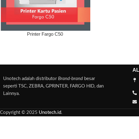
Printer Fargo C50
A
Unotech adalah distributor
Brand-brand
besar
seperti TSC, ZEBRA, GPRINTER, FARGO HID, dan
Lainnya.
Copyright © 2025
Unotech.id
.