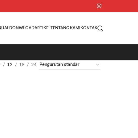
NUAL
DONWLOAD
ARTIKEL
TENTANG KAMI
KONTAK
9
12
18
24