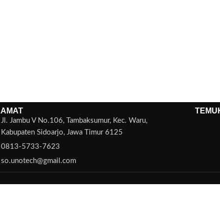
LAMAT
TEMU
Jl. Jambu V No.106, Tambaksumur, Kec. Waru,
Kabupaten Sidoarjo, Jawa Timur 6125
0813-5733-7623
so.unotech@gmail.com